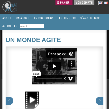
PANIER
MON COMPTE
ACCUEIL
CATALOGUE
EN PRODUCTION
LES FILMS D'ICI
SÉANCE DU MOIS
ACTUALITÉS
/
CATALOGUE
/
UN MONDE AGITE
UN MONDE AGITE