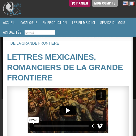
PANIER
MON COMPTE
ACCUEIL
CATALOGUE
EN PRODUCTION
LES FILMS D'ICI
SÉANCE DU MOIS
ACTUALITÉS
/
CATALOGUE
/
LETTRES MEXICAINES, ROMANCIERS
DE LA GRANDE FRONTIERE
LETTRES MEXICAINES,
ROMANCIERS DE LA GRANDE
FRONTIERE