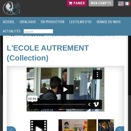
PANIER
MON COMPTE
ACCUEIL
CATALOGUE
EN PRODUCTION
LES FILMS D'ICI
SÉANCE DU MOIS
ACTUALITÉS
/
CATALOGUE
/
L'ECOLE AUTREMENT (COLLECTION)
L'ECOLE AUTREMENT
(Collection)