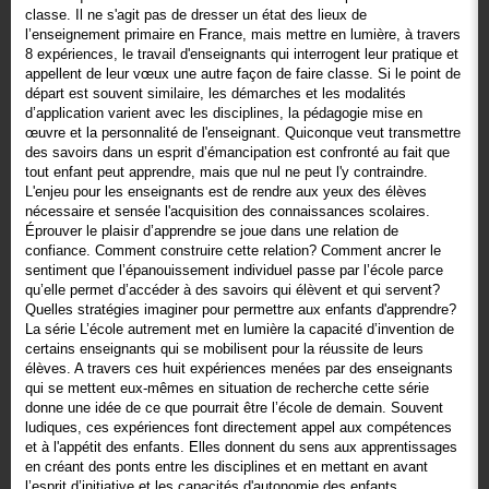
classe. Il ne s'agit pas de dresser un état des lieux de
l’enseignement primaire en France, mais mettre en lumière, à travers
8 expériences, le travail d'enseignants qui interrogent leur pratique et
appellent de leur vœux une autre façon de faire classe. Si le point de
départ est souvent similaire, les démarches et les modalités
d’application varient avec les disciplines, la pédagogie mise en
œuvre et la personnalité de l'enseignant. Quiconque veut transmettre
des savoirs dans un esprit d’émancipation est confronté au fait que
tout enfant peut apprendre, mais que nul ne peut l'y contraindre.
L'enjeu pour les enseignants est de rendre aux yeux des élèves
nécessaire et sensée l'acquisition des connaissances scolaires.
Éprouver le plaisir d’apprendre se joue dans une relation de
confiance. Comment construire cette relation? Comment ancrer le
sentiment que l’épanouissement individuel passe par l’école parce
qu’elle permet d’accéder à des savoirs qui élèvent et qui servent?
Quelles stratégies imaginer pour permettre aux enfants d'apprendre?
La série L’école autrement met en lumière la capacité d’invention de
certains enseignants qui se mobilisent pour la réussite de leurs
élèves. A travers ces huit expériences menées par des enseignants
qui se mettent eux-mêmes en situation de recherche cette série
donne une idée de ce que pourrait être l’école de demain. Souvent
ludiques, ces expériences font directement appel aux compétences
et à l'appétit des enfants. Elles donnent du sens aux apprentissages
en créant des ponts entre les disciplines et en mettant en avant
l’esprit d’initiative et les capacités d'autonomie des enfants.