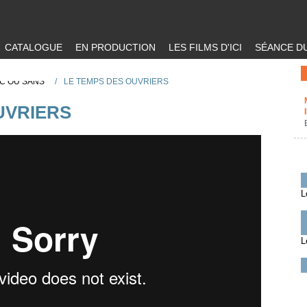
CATALOGUE
EN PRODUCTION
LES FILMS D'ICI
SÉANCE DU
EC OU SANS
/
LE TEMPS DES OUVRIERS
UVRIERS
L
L