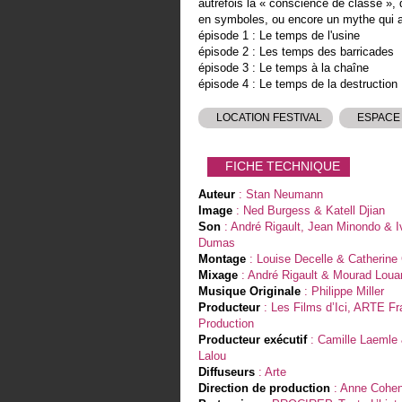
autrefois la « conscience de classe », q
en symboles, ou encore un mythe qui a
épisode 1 : Le temps de l'usine
épisode 2 : Les temps des barricades
épisode 3 : Le temps à la chaîne
épisode 4 : Le temps de la destruction
LOCATION FESTIVAL
ESPACE
FICHE TECHNIQUE
Auteur
: Stan Neumann
Image
: Ned Burgess & Katell Djian
Son
: André Rigault, Jean Minondo & I
Dumas
Montage
: Louise Decelle & Catherine
Mixage
: André Rigault & Mourad Loua
Musique Originale
: Philippe Miller
Producteur
: Les Films d’Ici, ARTE F
Production
Producteur exécutif
: Camille Laemle
Lalou
Diffuseurs
: Arte
Direction de production
: Anne Cohen