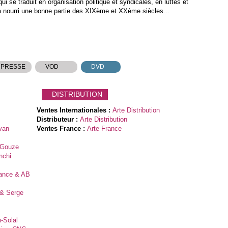
ui se traduit en organisation politique et syndicales, en luttes et
 nourri une bonne partie des XIXème et XXème siècles...
 PRESSE
VOD
DVD
DISTRIBUTION
Ventes Internationales :
Arte Distribution
Distributeur :
Arte Distribution
van
Ventes France :
Arte France
 Gouze
nchi
rance & AB
 & Serge
-Solal