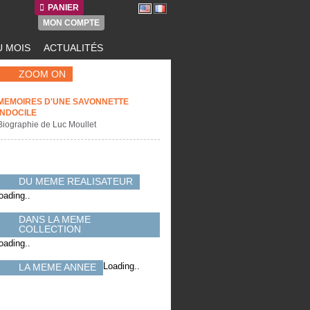
PANIER
MON COMPTE
 MOIS
ACTUALITÉS
ZOOM ON
MEMOIRES D'UNE SAVONNETTE
INDOCILE
Biographie de Luc Moullet
DU MEME REALISATEUR
oading..
DANS LA MEME
COLLECTION
oading..
Loading..
LA MEME ANNEE