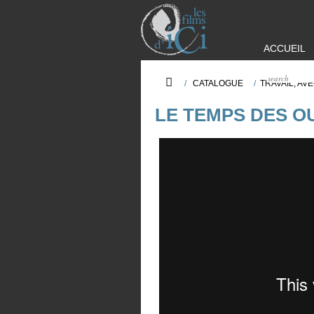
ACCUEIL
/
CATALOGUE
/
TRAVAIL, AV
LE TEMPS DES O