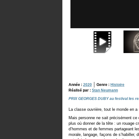
Année :
2020
Genre :
Histoire
Réalisé par :
Stan Neumann
PRIX GEORGES DUBY au festival les rend
La classe ouvrière, tout le monde en a
Mais personne ne sait précisément ce qu’
plus où donner de la tête : un rouage 
d’hommes et de femmes partageant les 
morale, langage, façons de s’habiller, d