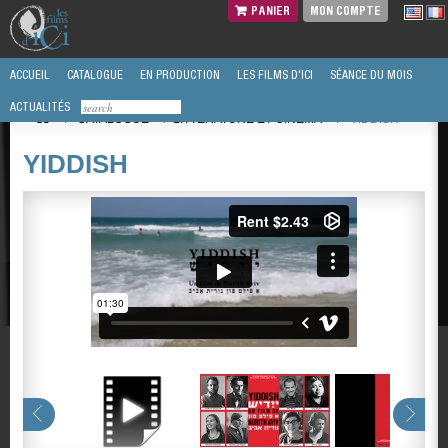
PANIER
MON COMPTE
ACCUEIL
CATALOGUE
EN PRODUCTION
LES FILMS D'ICI
SÉANCE DU MOIS
ACTUALITÉS
/
CATALOGUE
/
LITTÉRATURE ET CINEMA
/
YIDDISH
YIDDISH