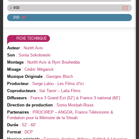
VOD
DVD
FICHE TECHNIQUE
Auteur
: Nurith Aviv
Son
: Sonia Sokolowski
Montage
: Nurith Aviv & Rym Bouhedda
Mixage
: Cédric Méganck
Musique Originale
: Georges Bloch
Producteur
: Serge Lalou - Les Films d’Ici
Coproducteurs
: Itaï Tamir – Laila Films
Diffuseurs
: France 3 Grand Est (52’) & France 3 national (60’)
Direction de production
: Sonia Mosbah-Rouis
Partenaires
: PROCIREP – ANGOA, France Télévisions &
Fondation pour la Mémoire de la Shoah
Durée
: 52' - 60'
Format
: DCP