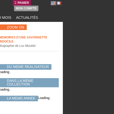
PANIER
MON COMPTE
 MOIS
ACTUALITÉS
ZOOM ON
MEMOIRES D'UNE SAVONNETTE
INDOCILE
Biographie de Luc Moullet
DU MEME REALISATEUR
oading..
DANS LA MEME
COLLECTION
oading..
Loading..
LA MEME ANNEE