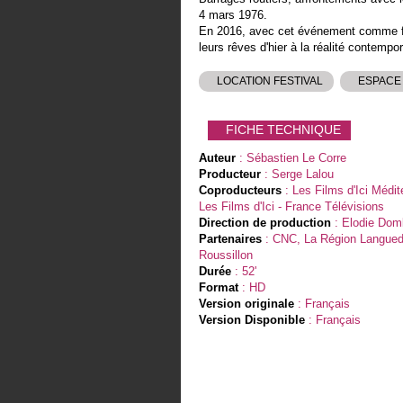
4 mars 1976.
En 2016, avec cet événement comme fil 
leurs rêves d'hier à la réalité contempo
LOCATION FESTIVAL
ESPACE
FICHE TECHNIQUE
Auteur
: Sébastien Le Corre
Producteur
: Serge Lalou
Coproducteurs
: Les Films d'Ici Médit
Les Films d'Ici - France Télévisions
Direction de production
: Elodie Dom
Partenaires
: CNC, La Région Langued
Roussillon
Durée
: 52'
Format
: HD
Version originale
: Français
Version Disponible
: Français