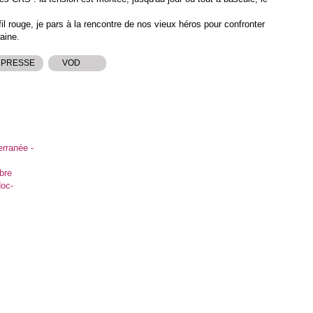
rouge, je pars à la rencontre de nos vieux héros pour confronter
raine.
 PRESSE
VOD
erranée -
bre
oc-