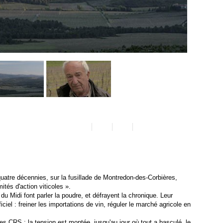
s quatre décennies, sur la fusillade de Montredon-des-Corbières,
ités d'action viticoles ».
du Midi font parler la poudre, et défrayent la chronique. Leur
ciel : freiner les importations de vin, réguler le marché agricole en
es CRS : la tension est montée, jusqu'au jour où tout a basculé, le