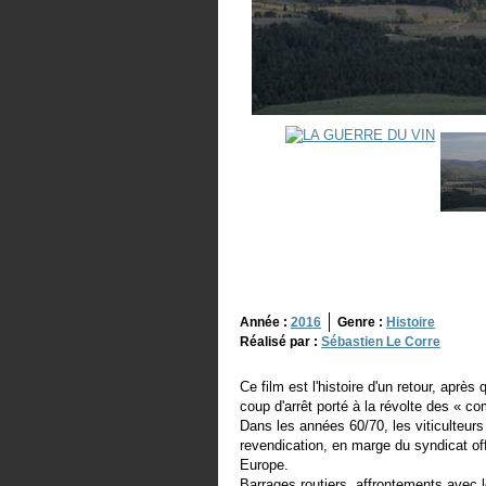
Année :
2016
Genre :
Histoire
Réalisé par :
Sébastien Le Corre
Ce film est l'histoire d'un retour, aprè
coup d'arrêt porté à la révolte des « com
Dans les années 60/70, les viticulteurs 
revendication, en marge du syndicat offi
Europe.
Barrages routiers, affrontements avec l