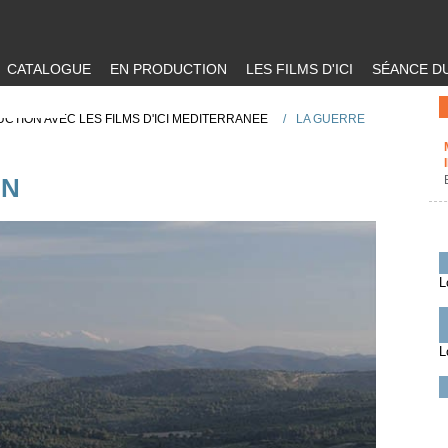
CATALOGUE
EN PRODUCTION
LES FILMS D'ICI
SÉANCE DU
CTION AVEC LES FILMS D'ICI MEDITERRANEE
/
LA GUERRE
IN
L
L