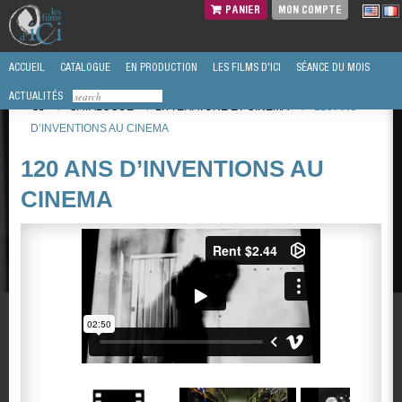
PANIER
MON COMPTE
ACCUEIL
CATALOGUE
EN PRODUCTION
LES FILMS D'ICI
SÉANCE DU MOIS
ACTUALITÉS
/
CATALOGUE
/
LITTÉRATURE ET CINEMA
/
120 ANS
D’INVENTIONS AU CINEMA
120 ANS D’INVENTIONS AU
CINEMA