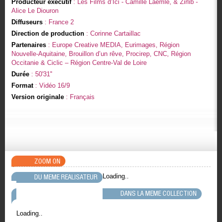
Producteur exécutif
: Les Films d’Ici - Camille Laemlé, & Zirlib -
Alice Le Diouron
Diffuseurs
: France 2
Direction de production
: Corinne Cartaillac
Partenaires
: Europe Creative MEDIA, Eurimages, Région
Nouvelle-Aquitaine, Brouillon d’un rêve, Procirep, CNC, Région
Occitanie & Ciclic – Région Centre-Val de Loire
Durée
: 50'31''
Format
: Vidéo 16/9
Version originale
: Français
ZOOM ON
Loading..
DU MEME REALISATEUR
DANS LA MEME COLLECTION
Loading..