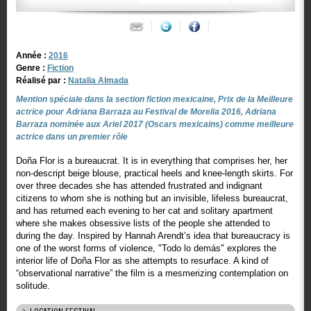
Année :
2016
Genre :
Fiction
Réalisé par :
Natalia Almada
Mention spéciale dans la section fiction mexicaine, Prix de la Meilleure
actrice pour Adriana Barraza au Festival de Morelia 2016, Adriana
Barraza nominée aux Ariel 2017 (Oscars mexicains) comme meilleure
actrice dans un premier rôle
Doña Flor is a bureaucrat. It is in everything that comprises her, her
non-descript beige blouse, practical heels and knee-length skirts. For
over three decades she has attended frustrated and indignant
citizens to whom she is nothing but an invisible, lifeless bureaucrat,
and has returned each evening to her cat and solitary apartment
where she makes obsessive lists of the people she attended to
during the day. Inspired by Hannah Arendt’s idea that bureaucracy is
one of the worst forms of violence, "Todo lo demás" explores the
interior life of Doña Flor as she attempts to resurface. A kind of
“observational narrative” the film is a mesmerizing contemplation on
solitude.