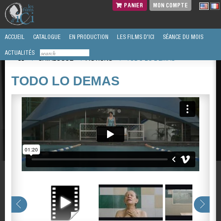
PANIER
MON COMPTE
ACCUEIL
CATALOGUE
EN PRODUCTION
LES FILMS D'ICI
SÉANCE DU MOIS
ACTUALITÉS
/
CATALOGUE
/
FICTIONS
/
TODO LO DEMAS
TODO LO DEMAS