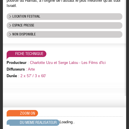
pouvoir du Hamas, à l’origine de l’assaut le plus meurtrier qu’ait subi
Israël.
LOCATION FESTIVAL
ESPACE PRESSE
NON DISPONIBLE
FICHE TECHNIQUE
Producteur
: Charlotte Uzu et Serge Lalou - Les Films d'Ici
Diffuseurs
: Arte
Durée
: 2 x 57' / 3 x 60'
ZOOM ON
Loading..
DU MEME REALISATEUR