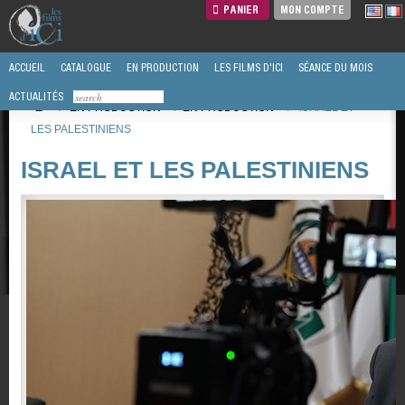
PANIER
MON COMPTE
ACCUEIL
CATALOGUE
EN PRODUCTION
LES FILMS D'ICI
SÉANCE DU MOIS
ACTUALITÉS
/
EN PRODUCTION
/
EN PRODUCTION
/
ISRAEL ET
LES PALESTINIENS
ISRAEL ET LES PALESTINIENS