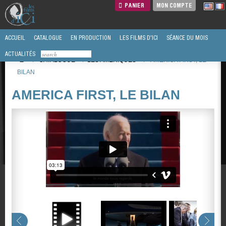
PANIER
MON COMPTE
ACCUEIL
CATALOGUE
EN PRODUCTION
LES FILMS D'ICI
SÉANCE DU MOIS
ACTUALITÉS
/
CATALOGUE
/
LES AMERIQUES
/
AMERICA FIRST, LE
BILAN
AMERICA FIRST, LE BILAN