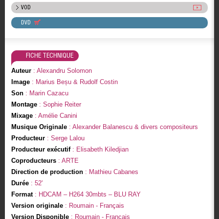
VOD
DVD
FICHE TECHNIQUE
Auteur
: Alexandru Solomon
Image
: Marius Beșu & Rudolf Costin
Son
: Marin Cazacu
Montage
: Sophie Reiter
Mixage
: Amélie Canini
Musique Originale
: Alexander Balanescu & divers compositeurs
Producteur
: Serge Lalou
Producteur exécutif
: Elisabeth Kiledjian
Coproducteurs
: ARTE
Direction de production
: Mathieu Cabanes
Durée
: 52'
Format
: HDCAM – H264 30mbts – BLU RAY
Version originale
: Roumain - Français
Version Disponible
: Roumain - Français