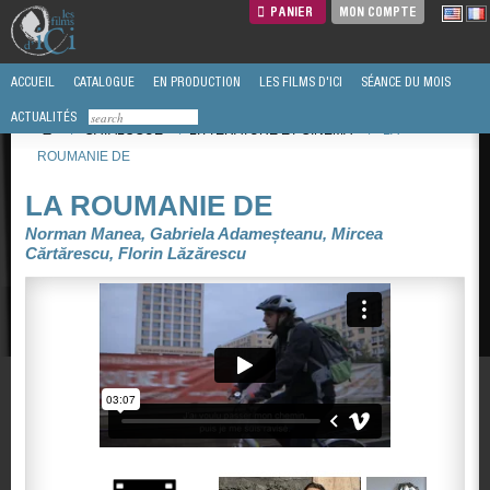
PANIER
MON COMPTE
ACCUEIL
CATALOGUE
EN PRODUCTION
LES FILMS D'ICI
SÉANCE DU MOIS
ACTUALITÉS
/
CATALOGUE
/
LITTÉRATURE ET CINEMA
/
LA
ROUMANIE DE
LA ROUMANIE DE
Norman Manea, Gabriela Adameșteanu, Mircea
Cărtărescu, Florin Lăzărescu