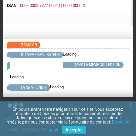
ISAN
: 0000-0003-7677-0004-Q-0000-0000-X
ZOOM ON
Loading..
DU MEME REALISATEUR
DANS LA MEME COLLECTION
Loading..
Loading..
LA MEME ANNEE
En poursuivant votre navigation sur ce site, vous acceptez
l'utilisation de Cookies pour utiliser le panier et réaliser des
statistiques de visites. En cas de questions ou problème,
LES FILMS D'ICI
CGV
Mentions légales
Contact
n'hésitez à nous contacter via le formulaire de contact.
En savoir
© 2011 LES FILMS D ICI
plus.
Accepter
SITE MAP