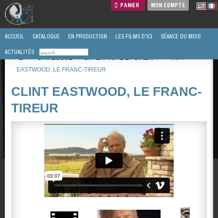
PANIER
MON COMPTE
ACCUEIL
CATALOGUE
EN PRODUCTION
LES FILMS D'ICI
SÉANCE DU MOIS
ACTUALITÉS
/
CATALOGUE
/
LITTÉRATURE ET CINEMA
/
CLINT
EASTWOOD, LE FRANC-TIREUR
CLINT EASTWOOD, LE FRANC-
TIREUR