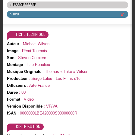
ESPACE PRESSE
DVD
FICHE TECHNIQUE
Auteur
: Michael Wilson
Image
: Rémi Tournois
Son
: Steven Corbiere
Montage
: Lise Beaulieu
Musique Originale
: Thomas « Take » Wilson
Producteur
: Serge Lalou - Les Films d’Ici
Diffuseurs
: Arte France
Durée
: 80'
Format
: Vidéo
Version Disponible
: VF/VA
ISAN
: 00000001BE420000S00000000R
DISTRIBUTION