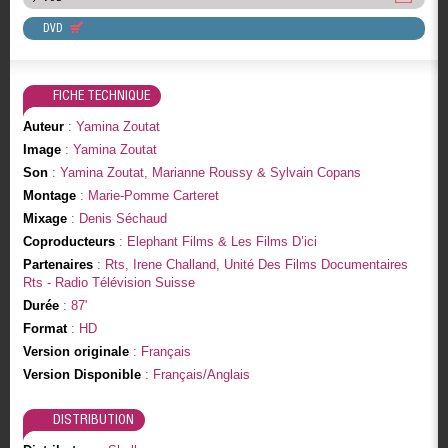
DVD
FICHE TECHNIQUE
Auteur
: Yamina Zoutat
Image
: Yamina Zoutat
Son
: Yamina Zoutat, Marianne Roussy & Sylvain Copans
Montage
: Marie-Pomme Carteret
Mixage
: Denis Séchaud
Coproducteurs
: Elephant Films & Les Films D’ici
Partenaires
: Rts, Irene Challand, Unité Des Films Documentaires
Rts - Radio Télévision Suisse
Durée
: 87'
Format
: HD
Version originale
: Français
Version Disponible
: Français/Anglais
DISTRIBUTION