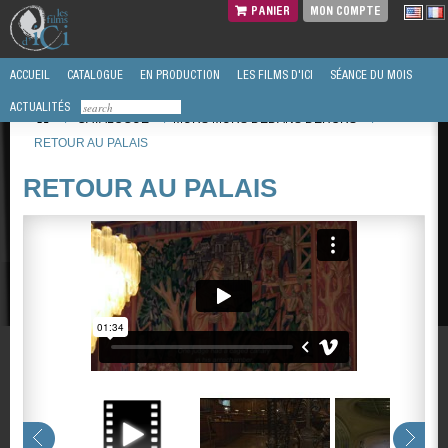
PANIER
MON COMPTE
ACCUEIL
CATALOGUE
EN PRODUCTION
LES FILMS D'ICI
SÉANCE DU MOIS
ACTUALITÉS
/
CATALOGUE
/
MURS MURS DEDANS DEHORS
/
RETOUR AU PALAIS
RETOUR AU PALAIS