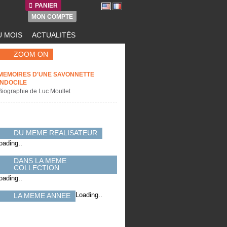
PANIER
MON COMPTE
 MOIS
ACTUALITÉS
ZOOM ON
MEMOIRES D'UNE SAVONNETTE
INDOCILE
Biographie de Luc Moullet
DU MEME REALISATEUR
oading..
DANS LA MEME
COLLECTION
oading..
Loading..
LA MEME ANNEE