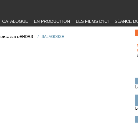
CATALOGUE
EN PRODUCTION
LES FILMS D'ICI
SÉANCE DU
 DEDANS DEHORS
/
SALAGOSSE
L
L