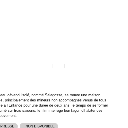
meau cévenol isolé, nommé Salagosse, se trouve une maison
nes, principalement des mineurs non accompagnés venus de tous
ale à l’Enfance pour une durée de deux ans, le temps de se former
né sur trois saisons, le film interroge leur façon d’habiter ces
mouvement.
 PRESSE
NON DISPONIBLE