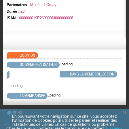
Partenaires
: Musée d' Orsay
Durée
: 23'
ISAN
: 000000019E260000M000000008
ZOOM ON
Loading..
DU MEME REALISATEUR
DANS LA MEME COLLECTION
Loading..
Loading..
LA MEME ANNEE
En poursuivant votre navigation sur ce site, vous acceptez
l'utilisation de Cookies pour utiliser le panier et réaliser des
statistiques de visites. En cas de questions ou problème,
LES FILMS D'ICI
CGV
Mentions légales
Contact
n'hésitez à nous contacter via le formulaire de contact.
En savoir