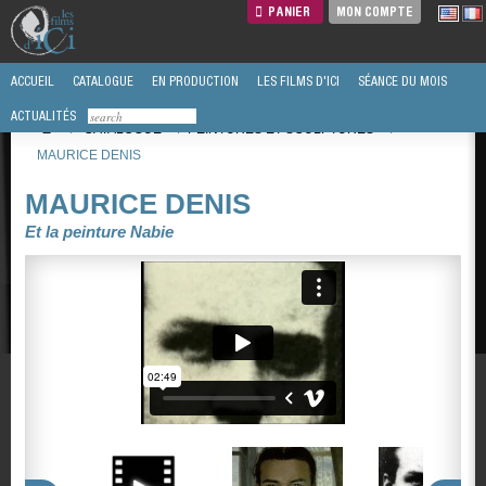
PANIER
MON COMPTE
ACCUEIL
CATALOGUE
EN PRODUCTION
LES FILMS D'ICI
SÉANCE DU MOIS
ACTUALITÉS
/
CATALOGUE
/
PEINTURES ET SCULPTURES
/
MAURICE DENIS
MAURICE DENIS
Et la peinture Nabie