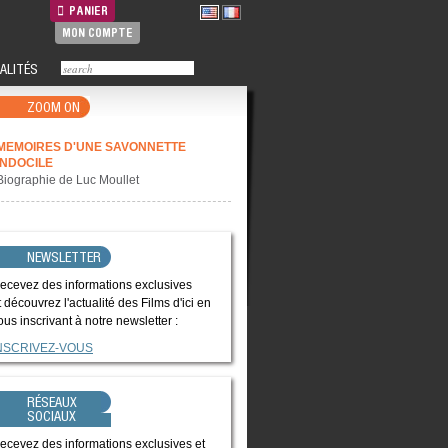
PANIER
MON COMPTE
ALITÉS
ZOOM ON
MEMOIRES D'UNE SAVONNETTE
INDOCILE
Biographie de Luc Moullet
NEWSLETTER
ecevez des informations exclusives
t découvrez l'actualité des Films d'ici en
ous inscrivant à notre newsletter :
NSCRIVEZ-VOUS
RÉSEAUX
SOCIAUX
ecevez des informations exclusives et