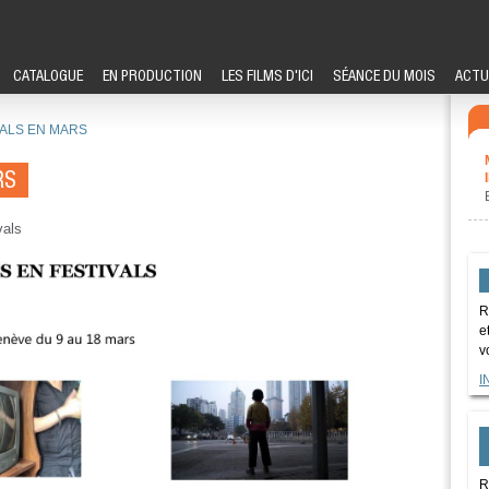
CATALOGUE
EN PRODUCTION
LES FILMS D'ICI
SÉANCE DU MOIS
ACTU
VALS EN MARS
RS
vals
R
e
v
I
R