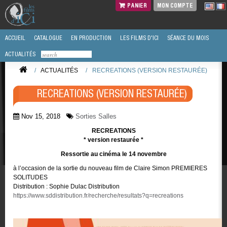
PANIER
MON COMPTE
ACCUEIL
CATALOGUE
EN PRODUCTION
LES FILMS D'ICI
SÉANCE DU MOIS
ACTUALITÉS
/
ACTUALITÉS
/
RECREATIONS (VERSION RESTAURÉE)
RECREATIONS (VERSION RESTAURÉE)
Nov 15, 2018
Sorties Salles
RECREATIONS
* version restaurée *
Ressortie au cinéma le 14 novembre
à l’occasion de la sortie du nouveau film de Claire Simon PREMIERES
SOLITUDES
Distribution : Sophie Dulac Distribution
https://www.sddistribution.fr/recherche/resultats?q=recreations