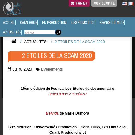
PANIER
MON COMPTE
ACCUEIL
CATALOGUE
EN PRODUCTION
LES FILMS D'ICI
SÉANCE DU MOIS
ACTUALITÉS
/
ACTUALITÉS
/
2 ETOILES DE LA SCAM 2020
2 ETOILES DE LA SCAM 2020
Jul 9, 2020
Evénements
15ème édition du Festival Les Étoiles du documentaire
Bravo à nos 2 lauréats !
Belinda
de Marie Dumora
1ère diffusion : Universciné / Production : Gloria Films, Les Films d’Ici,
Quark Productions et