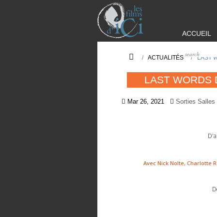
ACCUEIL
/
ACTUALITÉS
/
LAST 
LAST WORDS 
Mar 26, 2021
Sorties Salles
D'a
Avec Nick Nolte, Charlotte 
D