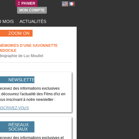
PANIER
MON COMPTE
 MOIS
ACTUALITÉS
ZOOM ON
MEMOIRES D'UNE SAVONNETTE
INDOCILE
Biographie de Luc Moullet
NEWSLETTER
ecevez des informations exclusives
t découvrez l'actualité des Films d'ici en
ous inscrivant à notre newsletter :
NSCRIVEZ-VOUS
RÉSEAUX
SOCIAUX
ecevez des informations exclusives et