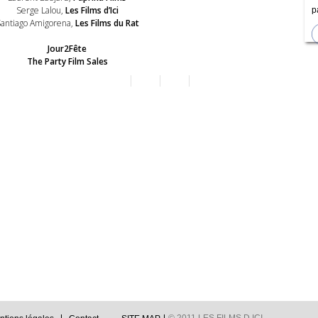
Serge Lalou,
Les Films d’Ici
p
antiago Amigorena,
Les Films du Rat
Jour2Fête
The Party Film Sales