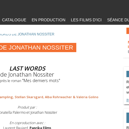
CATALOGUE
EN PRODUCTION
LES FILMS D'ICI
SÉANCE DU
WORDS DE JONATHAN NOSSITER
DE JONATHAN NOSSITER
LAST WORDS
de Jonathan Nossiter
"Mes derniers mots"
près le roman
R
e
v
Rampling, Stellan Skarsgard, Alba Rohrwacher & Valeria Golino
I
Produit par :
onatella Palermo et Jonathan Nossiter
En coproduction avec :
Laurent Baujard,
Paprika Films
R