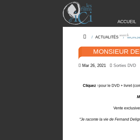
ACCUEIL
/
ACTUALITÉS
/
MONSI
MONSIEUR DE
Mar 26, 2021
Sorties DVD
Cliquez ↑
pour le DVD + livret (co
M
Vente exclusive
"Je raconte la vie de Fernand Delign