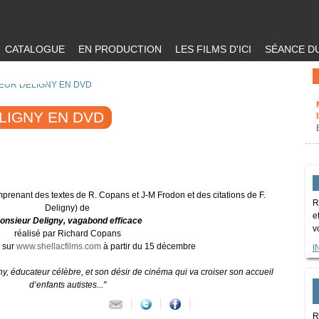
CATALOGUE
EN PRODUCTION
LES FILMS D'ICI
SÉANCE DU
EUR DELIGNY EN DVD
LIGNY EN DVD
mprenant des textes de R. Copans et J-M Frodon et des citations de F.
R
Deligny) de
e
onsieur Deligny, vagabond efficace
v
réalisé par Richard Copans
 sur
www.shellacfilms.com
à partir du 15 décembre
I
y, éducateur célèbre, et son désir de cinéma qui va croiser son accueil
d’enfants autistes..."
R