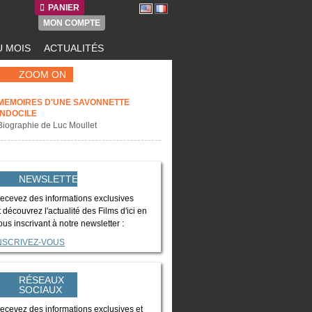
PANIER
MON COMPTE
 MOIS
ACTUALITÉS
ZOOM ON
MEMOIRES D'UNE SAVONNETTE
INDOCILE
Biographie de Luc Moullet
NEWSLETTER
ecevez des informations exclusives
t découvrez l'actualité des Films d'ici en
ous inscrivant à notre newsletter :
NSCRIVEZ-VOUS
RÉSEAUX
SOCIAUX
ecevez des informations exclusives et