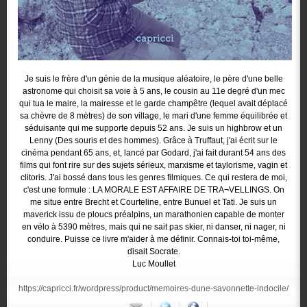
Je suis le frère d'un génie de la musique aléatoire, le père d'une belle
astronome qui choisit sa voie à 5 ans, le cousin au 11e degré d'un mec
qui tua le maire, la mairesse et le garde champêtre (lequel avait déplacé
sa chèvre de 8 mètres) de son village, le mari d'une femme équilibrée et
séduisante qui me supporte depuis 52 ans. Je suis un highbrow et un
Lenny (Des souris et des hommes). Grâce à Truffaut, j'ai écrit sur le
cinéma pendant 65 ans, et, lancé par Godard, j'ai fait durant 54 ans des
films qui font rire sur des sujets sérieux, marxisme et taylorisme, vagin et
clitoris. J'ai bossé dans tous les genres filmiques. Ce qui restera de moi,
c'est une formule : LA MORALE EST AFFAIRE DE TRA¬VELLINGS. On
me situe entre Brecht et Courteline, entre Bunuel et Tati. Je suis un
maverick issu de ploucs préalpins, un marathonien capable de monter
en vélo à 5390 mètres, mais qui ne sait pas skier, ni danser, ni nager, ni
conduire. Puisse ce livre m'aider à me définir. Connais-toi toi-même,
disait Socrate.
Luc Moullet
https://capricci.fr/wordpress/product/memoires-dune-savonnette-indocile/