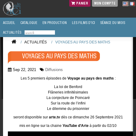
PANIER
MON COMPTE
ACCUEIL
CATALOGUE
EN PRODUCTION
LES FILMS D'ICI
SÉANCE DU MOIS
ACTUALITÉS
/
ACTUALITÉS
/
VOYAGES AU PAYS DES MATHS
VOYAGES AU PAYS DES MATHS
Sep 22, 2021
Diffusions
Les 5 premiers épisodes de
Voyage au pays des maths
:
La loi de Benford
Flâneries infinitésimales
La conjecture de Poincaré
Sur la route de l’infini
Le dilemme du prisonnier
seront disponible sur
arte.tv
dès ce dimanche 26 Septembre 2021
mis en ligne sur la chaine
YouTube d’Arte
à partir du 02/10