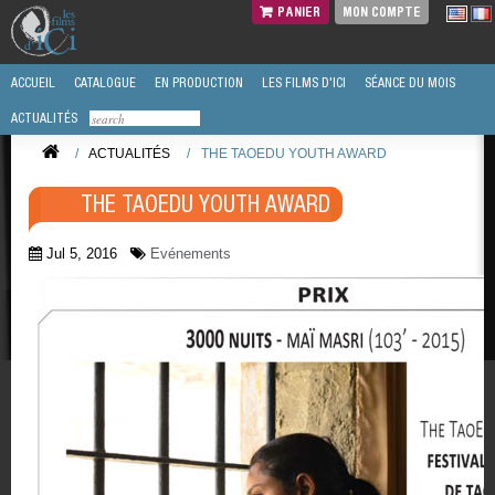
PANIER
MON COMPTE
ACCUEIL
CATALOGUE
EN PRODUCTION
LES FILMS D'ICI
SÉANCE DU MOIS
ACTUALITÉS
/
ACTUALITÉS
/
THE TAOEDU YOUTH AWARD
THE TAOEDU YOUTH AWARD
Jul 5, 2016
Evénements