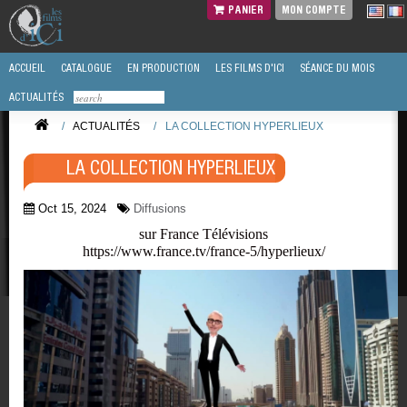
PANIER
MON COMPTE
ACCUEIL
CATALOGUE
EN PRODUCTION
LES FILMS D'ICI
SÉANCE DU MOIS
ACTUALITÉS
/
ACTUALITÉS
/
LA COLLECTION HYPERLIEUX
LA COLLECTION HYPERLIEUX
Oct 15, 2024
Diffusions
sur France Télévisions
https://www.france.tv/france-5/hyperlieux/