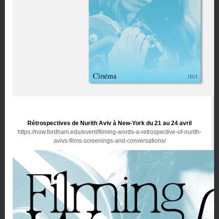
Rétrospectives de Nurith Aviv à New-York du 21 au 24 avril
https://now.fordham.edu/event/filming-words-a-retrospective-of-nurith-
avivs-films-screenings-and-conversations/