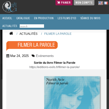
PANIER
MON COMPTE
ACCUEIL
CATALOGUE
EN PRODUCTION
LES FILMS D'ICI
SÉANCE DU MOIS
ACTUALITÉS
/
ACTUALITÉS
/
FILMER LA PAROLE
FILMER LA PAROLE
Mar 24, 2025
Evénements
Sortie du livre Filmer la Parole
https://editions-exils.fr/filmer-la-parole/