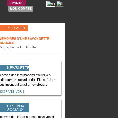
PANIER
MON COMPTE
ZOOM ON
MEMOIRES D'UNE SAVONNETTE
INDOCILE
Biographie de Luc Moullet
NEWSLETTER
ecevez des informations exclusives
t découvrez l'actualité des Films d'ici en
ous inscrivant à notre newsletter :
NSCRIVEZ-VOUS
RÉSEAUX
SOCIAUX
ecevez des informations exclusives et