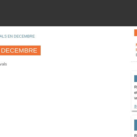
VALS EN DECEMBRE
N DECEMBRE
ivals
R
e
v
I
R