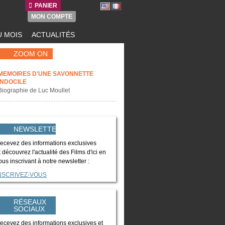
PANIER
MON COMPTE
 MOIS
ACTUALITÉS
ZOOM ON
MEMOIRES D'UNE SAVONNETTE
INDOCILE
Biographie de Luc Moullet
NEWSLETTER
ecevez des informations exclusives
t découvrez l'actualité des Films d'ici en
ous inscrivant à notre newsletter :
NSCRIVEZ-VOUS
RÉSEAUX
SOCIAUX
ecevez des informations exclusives et