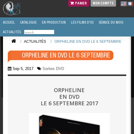
PANIER
MON COMPTE
ACCUEIL
CATALOGUE
EN PRODUCTION
LES FILMS D'ICI
SÉANCE DU MOIS
ACTUALITÉS
/
ACTUALITÉS
/
ORPHELINE EN DVD LE 6 SEPTEMBRE
ORPHELINE EN DVD LE 6 SEPTEMBRE
Sep 5, 2017
Sorties DVD
ORPHELINE
EN DVD
LE 6 SEPTEMBRE 2017