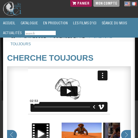
PANIER
MON COMPTE
ACCUEIL
CATALOGUE
EN PRODUCTION
LES FILMS D'ICI
SÉANCE DU MOIS
ACTUALITÉS
/
CATALOGUE
/
SCIENCES ET VIE
/
CHERCHE
TOUJOURS
CHERCHE TOUJOURS