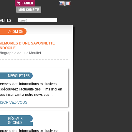
PANIER
MON COMPTE
ALITÉS
ZOOM ON
MEMOIRES D'UNE SAVONNETTE
INDOCILE
Biographie de Luc Moullet
NEWSLETTER
ecevez des informations exclusives
t découvrez l'actualité des Films d'ici en
ous inscrivant à notre newsletter :
NSCRIVEZ-VOUS
RÉSEAUX
SOCIAUX
ecevez des informations exclusives et