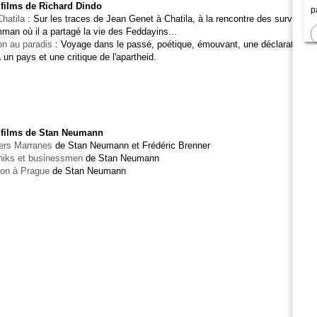
2 films de Richard Dindo
p
hatila
: Sur les traces de Jean Genet à Chatila, à la rencontre des survivants
man où il a partagé la vie des Feddayins...
on au paradis
: Voyage dans le passé, poétique, émouvant, une déclaration
 un pays et une critique de l'apartheid.
3 films de Stan Neumann
iers Marranes
de Stan Neumann et Frédéric Brenner
hiks et businessmen
de Stan Neumann
on à Prague
de Stan Neumann