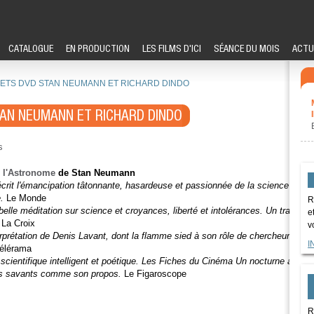
CATALOGUE
EN PRODUCTION
LES FILMS D'ICI
SÉANCE DU MOIS
ACTU
ETS DVD STAN NEUMANN ET RICHARD DINDO
AN NEUMANN ET RICHARD DINDO
s
e l'Astronome
de Stan Neumann
écrit l'émancipation tâtonnante, hasardeuse et passionnée de la science
.
Le Monde
R
belle méditation sur science et croyances, liberté et intolérances. Un travail
e
La Croix
v
erprétation de Denis Lavant, dont la flamme sied à son rôle de chercheur
I
élérama
scientifique intelligent et poétique. Les Fiches du Cinéma Un nocturne aux
es savants comme son propos.
Le Figaroscope
R