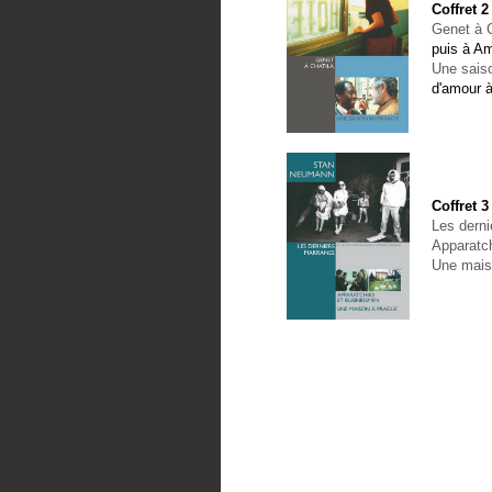
Coffret 
Genet à C
puis à Am
Une sais
d'amour à
Coffret 
Les dern
Apparatc
Une mais