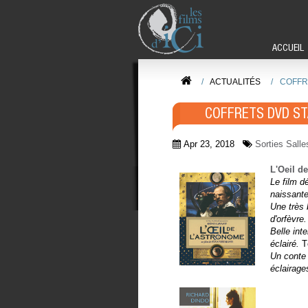
ACCUEIL
/
ACTUALITÉS
/
COFFR
COFFRETS DVD ST
Apr 23, 2018
Sorties Salle
L'Oeil d
Le film d
naissante
Une très 
d'orfèvre.
Belle int
éclairé.
T
Un conte 
éclairag