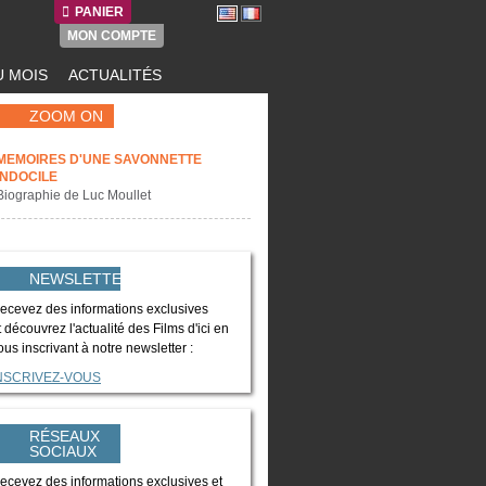
PANIER
MON COMPTE
 MOIS
ACTUALITÉS
ZOOM ON
MEMOIRES D'UNE SAVONNETTE
INDOCILE
Biographie de Luc Moullet
NEWSLETTER
ecevez des informations exclusives
t découvrez l'actualité des Films d'ici en
ous inscrivant à notre newsletter :
NSCRIVEZ-VOUS
RÉSEAUX
SOCIAUX
ecevez des informations exclusives et