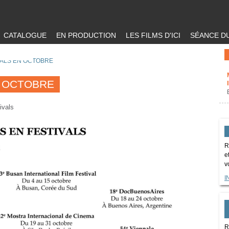
CATALOGUE
EN PRODUCTION
LES FILMS D'ICI
SÉANCE DU
VALS EN OCTOBRE
N OCTOBRE
ivals
R
e
v
I
R