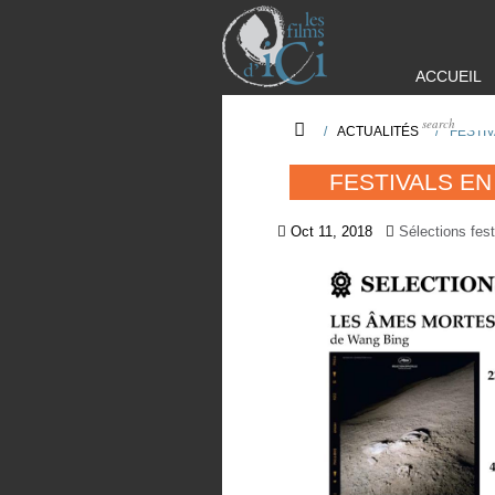
ACCUEIL
/
ACTUALITÉS
/
FESTI
FESTIVALS E
Oct 11, 2018
Sélections fest