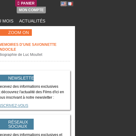
PANIER
MON COMPTE
 MOIS
ACTUALITÉS
ZOOM ON
MEMOIRES D'UNE SAVONNETTE
INDOCILE
Biographie de Luc Moullet
NEWSLETTER
ecevez des informations exclusives
t découvrez l'actualité des Films d'ici en
ous inscrivant à notre newsletter :
NSCRIVEZ-VOUS
RÉSEAUX
SOCIAUX
ecevez des informations exclusives et