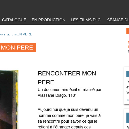
CATALOGUE
EN PRODUCTION
LES FILMS D'ICI
SÉANCE DU
NTRER MON PERE
 MON PERE
R
e
v
I
R