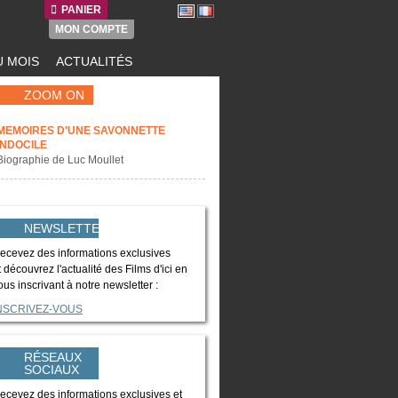
PANIER
MON COMPTE
 MOIS
ACTUALITÉS
ZOOM ON
MEMOIRES D'UNE SAVONNETTE
INDOCILE
Biographie de Luc Moullet
NEWSLETTER
ecevez des informations exclusives
t découvrez l'actualité des Films d'ici en
ous inscrivant à notre newsletter :
NSCRIVEZ-VOUS
RÉSEAUX
SOCIAUX
ecevez des informations exclusives et