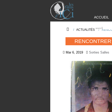
ACCUEIL
/
ACTUALITÉS
/
RENCO
RENCONTRER
Mar 6, 2019
Sorties Salles