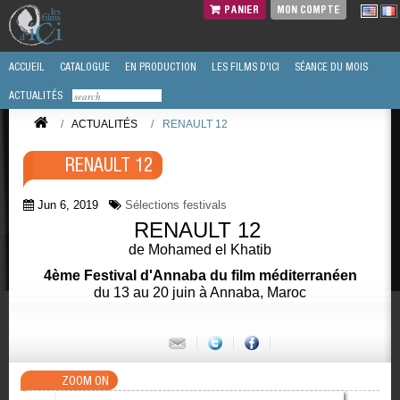
PANIER
MON COMPTE
ACCUEIL
CATALOGUE
EN PRODUCTION
LES FILMS D'ICI
SÉANCE DU MOIS
ACTUALITÉS
/
ACTUALITÉS
/
RENAULT 12
RENAULT 12
Jun 6, 2019
Sélections festivals
RENAULT 12
de Mohamed el Khatib
4ème Festival d'Annaba du film méditerranéen
du 13 au 20 juin à Annaba, Maroc
ZOOM ON