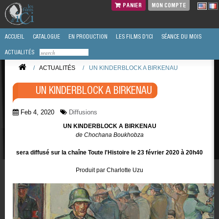
PANIER
MON COMPTE
ACCUEIL
CATALOGUE
EN PRODUCTION
LES FILMS D'ICI
SÉANCE DU MOIS
ACTUALITÉS
/
ACTUALITÉS
/
UN KINDERBLOCK A BIRKENAU
UN KINDERBLOCK A BIRKENAU
Feb 4, 2020
Diffusions
UN KINDERBLOCK A BIRKENAU
de Chochana Boukhobza
sera diffusé sur la chaîne Toute l'Histoire le 23 février 2020 à 20h40
Produit par Charlotte Uzu