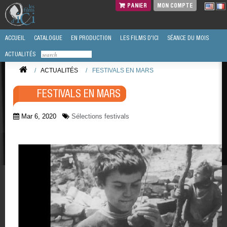
PANIER
MON COMPTE
ACCUEIL
CATALOGUE
EN PRODUCTION
LES FILMS D'ICI
SÉANCE DU MOIS
ACTUALITÉS
/
ACTUALITÉS
/
FESTIVALS EN MARS
FESTIVALS EN MARS
Mar 6, 2020
Sélections festivals