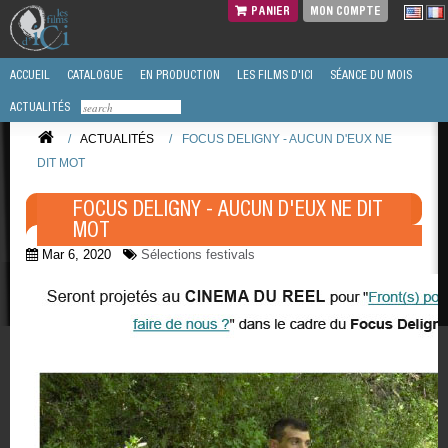
PANIER
MON COMPTE
ACCUEIL
CATALOGUE
EN PRODUCTION
LES FILMS D'ICI
SÉANCE DU MOIS
ACTUALITÉS
/
ACTUALITÉS
/
FOCUS DELIGNY - AUCUN D'EUX NE
DIT MOT
FOCUS DELIGNY - AUCUN D'EUX NE DIT
MOT
Mar 6, 2020
Sélections festivals