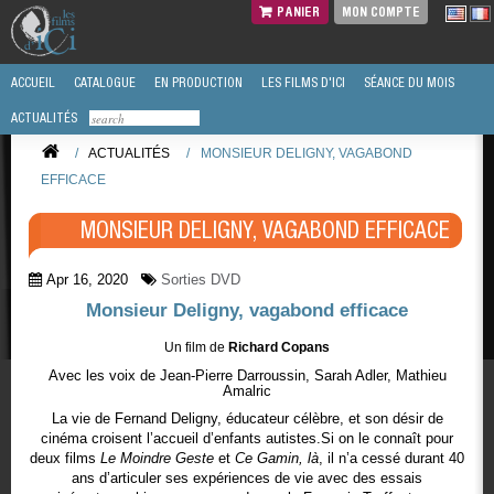
PANIER
MON COMPTE
ACCUEIL
CATALOGUE
EN PRODUCTION
LES FILMS D'ICI
SÉANCE DU MOIS
ACTUALITÉS
/
ACTUALITÉS
/
MONSIEUR DELIGNY, VAGABOND
EFFICACE
MONSIEUR DELIGNY, VAGABOND EFFICACE
Apr 16, 2020
Sorties DVD
Monsieur Deligny, vagabond efficace
Un film de
Richard Copans
Avec les voix de
Jean-Pierre Darroussin, Sarah Adler, Mathieu
Amalric
La vie de Fernand Deligny, éducateur célèbre, et son désir de
cinéma croisent l’accueil d’enfants autistes.Si on le connaît pour
deux films
Le Moindre Geste
et
Ce Gamin, là
, il n’a cessé durant 40
ans d’articuler ses expériences de vie avec des essais