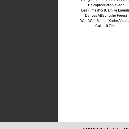
(Serge Lalou et Elodie Dombr
En coproduction avec :
Les Films d'Ici (Camille Laeml
Dérives ABSL (Julie Feres)
Waq Waq Studio (Karim Aïtoun
Collectif Zirlib