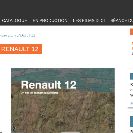
CATALOGUE
EN PRODUCTION
LES FILMS D'ICI
SÉANCE DU
SION DE RENAULT 12
 RENAULT 12
R
e
v
I
R