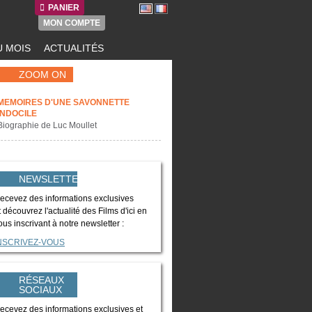
PANIER
MON COMPTE
 MOIS
ACTUALITÉS
ZOOM ON
MEMOIRES D'UNE SAVONNETTE
INDOCILE
Biographie de Luc Moullet
NEWSLETTER
ecevez des informations exclusives
t découvrez l'actualité des Films d'ici en
ous inscrivant à notre newsletter :
NSCRIVEZ-VOUS
RÉSEAUX
SOCIAUX
ecevez des informations exclusives et