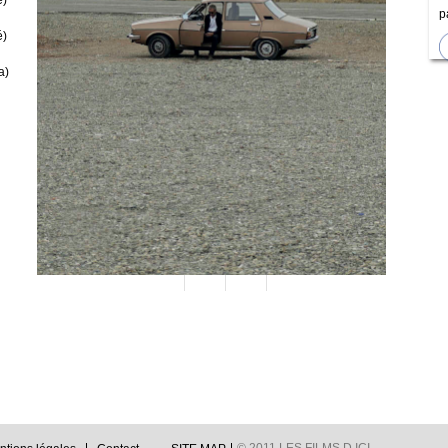
e)
p
é)
a)