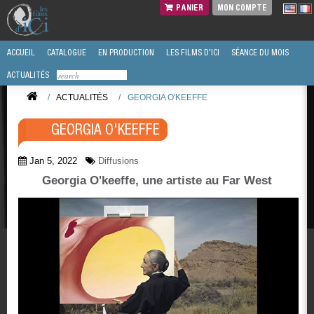
PANIER
MON COMPTE
ACCUEIL
CATALOGUE
EN PRODUCTION
LES FILMS D'ICI
SÉANCE DU MOIS
ACTUALITÉS
/
ACTUALITÉS
/
GEORGIA O'KEEFFE
GEORGIA O'KEEFFE
Jan 5, 2022
Diffusions
Georgia O'keeffe, une artiste au Far West