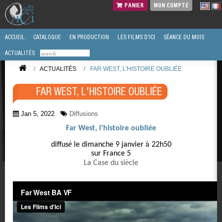
PANIER
MON COMPTE
ACCUEIL
CATALOGUE
EN PRODUCTION
LES FILMS D'ICI
SÉANCE DU MOIS
ACTUALITÉS
/
ACTUALITÉS
/
FAR WEST, L'HISTOIRE OUBLIÉE
FAR WEST, L'HISTOIRE OUBLIÉE
Jan 5, 2022
Diffusions
Far West, l'histoire oubliée
é
à
diffus
le dimanche 9 janvier
22h50
sur France 5
è
La Case du si
cle