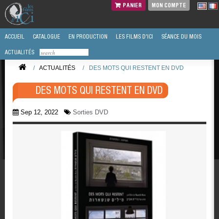
PANIER
MON COMPTE
ACCUEIL
CATALOGUE
EN PRODUCTION
LES FILMS D'ICI
SÉANCE DU MOIS
ACTUALITÉS
/
ACTUALITÉS
/
DES MOTS QUI RESTENT EN DVD
DES MOTS QUI RESTENT EN DVD
Sep 12, 2022
Sorties DVD