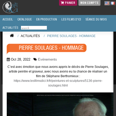
PANIER
MON COMPTE
ACCUEIL
CATALOGUE
EN PRODUCTION
LES FILMS D'ICI
SÉANCE DU MOIS
ACTUALITÉS
/
ACTUALITÉS
/
PIERRE SOULAGES - HOMMAGE
PIERRE SOULAGES - HOMMAGE
Oct 28, 2022
Evénements
C’est avec émotion que nous avons appris le décès de Pierre Soulages,
artiste peintre et graveur, avec nous avons eu la chance de réaliser un
film de Stéphane Berthomieux :
https://www.lesfilmsdici.fr/fr/peintures-et-sculptures/5136-pierre-
soulages.html