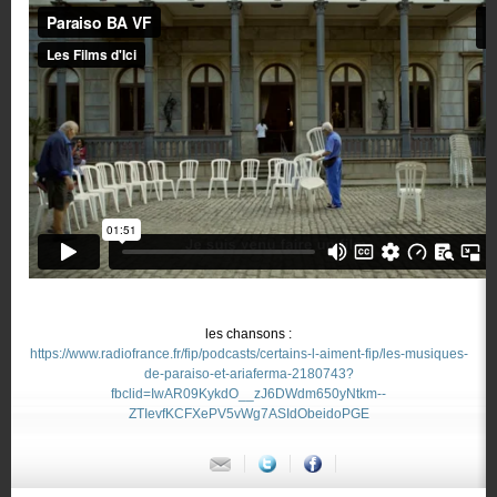
les chansons :
https://www.radiofrance.fr/fip/podcasts/certains-l-aiment-fip/les-musiques-
de-paraiso-et-ariaferma-2180743?
fbclid=IwAR09KykdO__zJ6DWdm650yNtkm--
ZTIevfKCFXePV5vWg7ASIdObeidoPGE