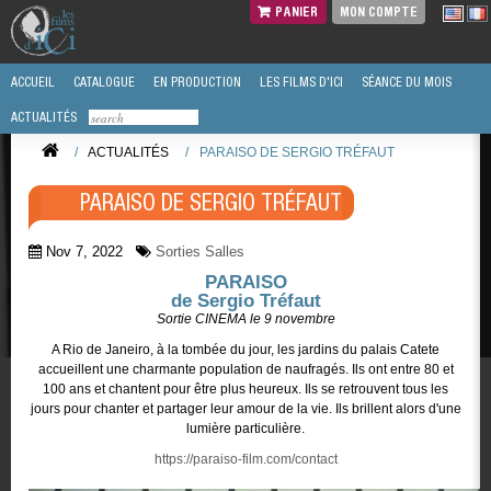
PANIER
MON COMPTE
ACCUEIL
CATALOGUE
EN PRODUCTION
LES FILMS D'ICI
SÉANCE DU MOIS
ACTUALITÉS
/
ACTUALITÉS
/
PARAISO DE SERGIO TRÉFAUT
PARAISO DE SERGIO TRÉFAUT
Nov 7, 2022
Sorties Salles
PARAISO
de Sergio Tréfaut
Sortie CINEMA le 9 novembre
A Rio de Janeiro, à la tombée du jour, les jardins du palais Catete
accueillent une charmante population de naufragés. Ils ont entre 80 et
100 ans et chantent pour être plus heureux. Ils se retrouvent tous les
jours pour chanter et partager leur amour de la vie. Ils brillent alors d'une
lumière particulière.
https://paraiso-film.com/contact