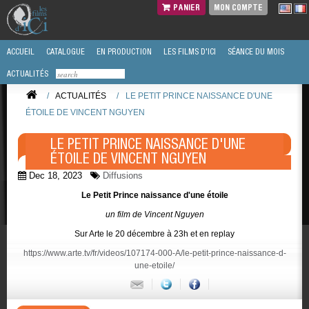
PANIER
MON COMPTE
ACCUEIL
CATALOGUE
EN PRODUCTION
LES FILMS D'ICI
SÉANCE DU MOIS
ACTUALITÉS
/
ACTUALITÉS
/
LE PETIT PRINCE NAISSANCE D'UNE
ÉTOILE DE VINCENT NGUYEN
LE PETIT PRINCE NAISSANCE D'UNE
ÉTOILE DE VINCENT NGUYEN
Dec 18, 2023
Diffusions
Le Petit Prince naissance d'une étoile
un film de Vincent Nguyen
Sur Arte le 20 décembre à 23h et en replay
https://www.arte.tv/fr/videos/107174-000-A/le-petit-prince-naissance-d-
une-etoile/