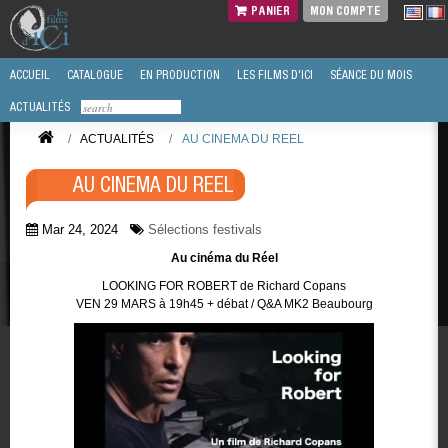
PANIER
MON COMPTE
ACCUEIL
CATALOGUE
EN PRODUCTION
LES FILMS D'ICI
SÉANCE DU MOIS
ACTUALITÉS
/
ACTUALITÉS
/
AU CINEMA DU REEL
AU CINEMA DU REEL
Mar 24, 2024
Sélections festivals
Au cinéma du Réel
LOOKING FOR ROBERT de Richard Copans
VEN 29 MARS à 19h45 + débat / Q&A MK2 Beaubourg