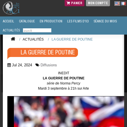
PANIER
MON COMPTE
ACCUEIL
CATALOGUE
EN PRODUCTION
LES FILMS D'ICI
SÉANCE DU MOIS
ACTUALITÉS
/
ACTUALITÉS
/
LA GUERRE DE POUTINE
LA GUERRE DE POUTINE
Jul 24, 2024
Diffusions
INEDIT
LA GUERRE DE POUTINE
série de Norma Percy
Mardi 3 septembre à 21h sur Arte