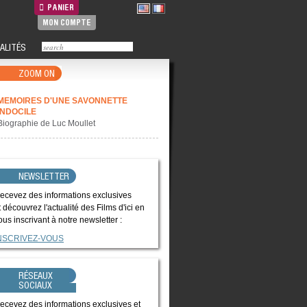
PANIER
MON COMPTE
ALITÉS
ZOOM ON
MEMOIRES D'UNE SAVONNETTE
INDOCILE
Biographie de Luc Moullet
NEWSLETTER
ecevez des informations exclusives
t découvrez l'actualité des Films d'ici en
ous inscrivant à notre newsletter :
NSCRIVEZ-VOUS
RÉSEAUX
SOCIAUX
ecevez des informations exclusives et