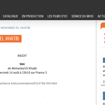
CATALOGUE
EN PRODUCTION
LES FILMS D'ICI
SÉANCE DU MOIS
ACTU
E MOHAMED EL KHATIB
EL KHATIB
INEDIT
504
R
de Mohamed El Khatib
e
ercredi 14 août à 23h10 sur France 3
v
I
ww.france.tv/documentaires/6314798-504.html
R