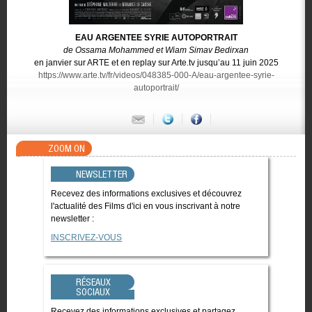
EAU ARGENTEE SYRIE AUTOPORTRAIT
de Ossama Mohammed et Wiam Simav Bedirxan
en janvier sur ARTE et en replay sur Arte.tv jusqu’au 11 juin 2025
https://www.arte.tv/fr/videos/048385-000-A/eau-argentee-syrie-
autoportrait/
ZOOM ON
NEWSLETTER
Recevez des informations exclusives et découvrez
l'actualité des Films d'ici en vous inscrivant à notre
newsletter :
INSCRIVEZ-VOUS
RÉSEAUX
SOCIAUX
Recevez des informations exclusives et partagez