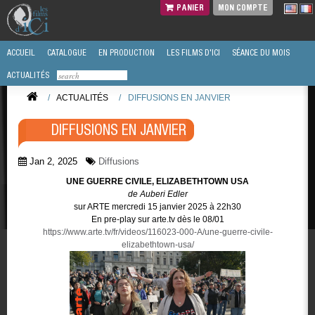
PANIER
MON COMPTE
ACCUEIL
CATALOGUE
EN PRODUCTION
LES FILMS D'ICI
SÉANCE DU MOIS
ACTUALITÉS
/
ACTUALITÉS
/
DIFFUSIONS EN JANVIER
DIFFUSIONS EN JANVIER
Jan 2, 2025
Diffusions
UNE GUERRE CIVILE, ELIZABETHTOWN USA
de Auberi Edler
sur ARTE mercredi 15 janvier 2025 à 22h30
En pre-play sur arte.tv dès le 08/01
https://www.arte.tv/fr/videos/116023-000-A/une-guerre-civile-
elizabethtown-usa/