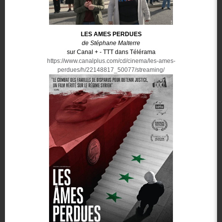
LES AMES PERDUES
de Stéphane Malterre
sur Canal + - TTT dans Télérama
https://www.canalplus.com/cd/cinema/les-ames-
perdues/h/22148817_50077/streaming/